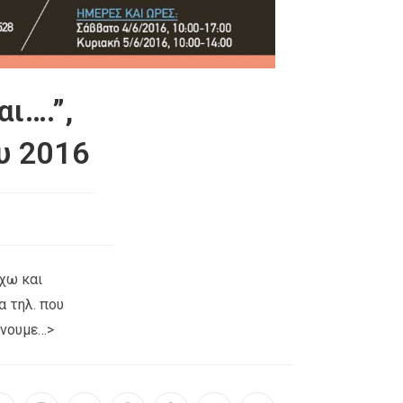
ι….”,
υ 2016
έχω και
α τηλ. που
ένουμε…>