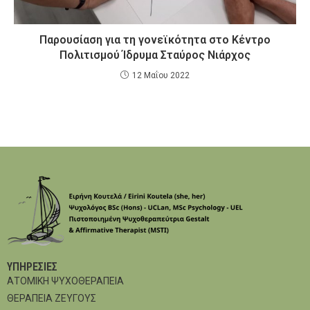
Παρουσίαση για τη γονεϊκότητα στο Κέντρο
Πολιτισμού Ίδρυμα Σταύρος Νιάρχος
12 Μαΐου 2022
ΥΠΗΡΕΣΊΕΣ
ΑΤΟΜΙΚΗ ΨΥΧΟΘΕΡΑΠΕΙΑ
ΘΕΡΑΠΕΙΑ ΖΕΥΓΟΥΣ