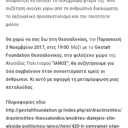
αποφασίζει να ανοίξει τα πολύχρωμα φτερά της. Μία
συζήτηση ανοίγει γύρω από τα ανθρώπινα δικαιώματα,
το σεξουαλικό προσανατολισμό και την ταυτότητα
φύλου.
Θα χαρώ να σας δω στη Θεσσαλονίκη,
την
Παρασκευή
3 Νοεμβρίου 2017, στις 19:00.
Μαζί με το
Gestalt
Foundation Θεσσαλονίκης
,
στο φιλόξενο χώρο
της
Αλυσίδας Πολιτισμού
“ΙΑΝΟΣ”,
θα συζητήσουμε για
όσα συμβαίνουν όταν συναντιόμαστε εμείς οι
άνθρωποι. Κι αυτό με αφορμή τη μεταμόρφωση μιας
πεταλούδας.
Πληροφορίες εδώ:
http://gestaltfoundation.gr/index.php/el/drastiriotites/
drastiriotites-thessalonikis/anoiktes-dialejeis-stin-
alysida-politismou-ianos/item/420-ti-symvainei-otan-