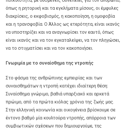
ποικιλότητα, με δυσμενείς συνέπειες για τον άνθρωπο,
όπως η ρητορική και τα εγκλήματα μίσους, οι έμφυλες
διακρίσεις, ο εκφοβισμός, η κακοποίηση, η ομοφοβία
και η τρανσφοβία. Ο Άλλος ως ετερότητα, είναι ικανός
να υποστηρίξει και να αναγνωρίσει τον εαυτό, όπως
είναι ικανός και να τον εγκαταλείψει, να τον πληγώσει,
να το στιγματίσει και να τον κακοποιήσει.
Γνωριμία με το συναίσθημα της ντροπής
Στο φάσμα της ανθρώπινης εμπειρίας και των
συναισθημάτων η ντροπή κατέχει ιδιαίτερη θέση:
Συναίσθημα γνώριμο, βαθιά υπαρξιακό και αρκετά
πρώιμο, από τα πρώτα κιόλας χρόνια της ζωής μας.
Στην ελληνική κοινωνία και οικογένεια βρίσκουμε σε
έντονο βαθμό μία κουλτούρα ντροπής, απόρροια των
συμβιωτικών σχέσεων που δημιουργούμε, της