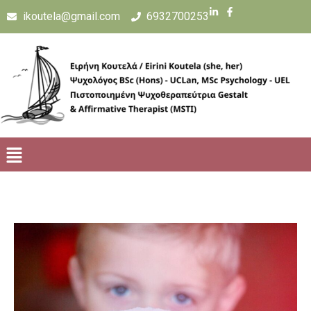
ikoutela@gmail.com
6932700253